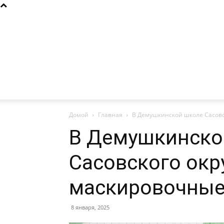
Домой
Главная
В Демушкинской школе Сасовс
В Демушкинско
Сасовского окр
маскировочные
8 января, 2025