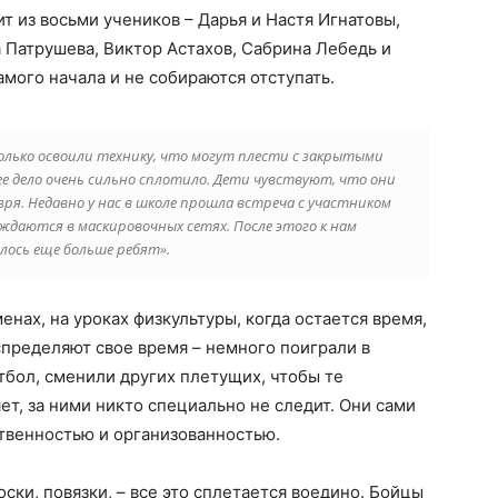
т из восьми учеников – Дарья и Настя Игнатовы,
 Патрушева, Виктор Астахов, Сабрина Лебедь и
амого начала и не собираются отступать.
только освоили технику, что могут плести с закрытыми
ее дело очень сильно сплотило. Дети чувствуют, что они
ря. Недавно у нас в школе прошла встреча с участником
уждаются в маскировочных сетях. После этого к нам
лось еще больше ребят».
енах, на уроках физкультуры, когда остается время,
спределяют свое время – немного поиграли в
тбол, сменили других плетущих, чтобы те
яет, за ними никто специально не следит. Они сами
ственностью и организованностью.
оски, повязки, – все это сплетается воедино. Бойцы