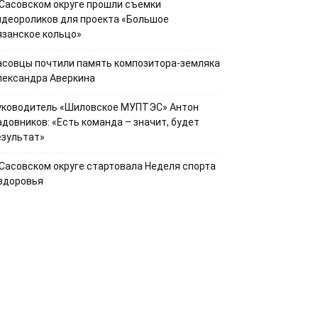
 Сасовском округе прошли съемки
идеороликов для проекта «Большое
язанское кольцо»
асовцы почтили память композитора-земляка
лександра Аверкина
уководитель «Шиловское МУПТЭС» Антон
адовников: «Есть команда – значит, будет
езультат»
 Сасовском округе стартовала Неделя спорта
 здоровья