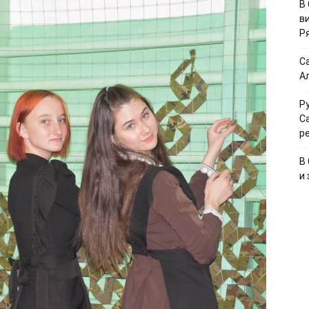
В
в
Р
С
А
Р
С
р
В
и