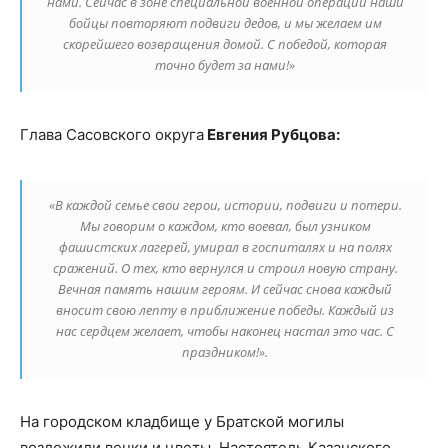
нами. Сейчас в зоне специальной военной операции наши
бойцы повторяют подвиги дедов, и мы желаем им
скорейшего возвращения домой. С победой, которая
точно будет за нами!»
Глава Сасовского округа
Евгения Рубцова:
«В каждой семье свои герои, истории, подвиги и потери.
Мы говорим о каждом, кто воевал, был узником
фашистских лагерей, умирал в госпиталях и на полях
сражений. О тех, кто вернулся и строил новую страну.
Вечная память нашим героям. И сейчас снова каждый
вносит свою лепту в приближение победы. Каждый из
нас сердцем желает, чтобы наконец настал это час. С
праздником!».
На городском кладбище у Братской могилы
возложили венки и цветы. Настоятель Казанского