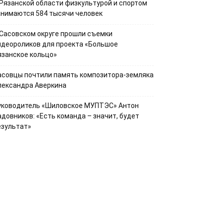
 Рязанской области физкультурой и спортом
анимаются 584 тысячи человек
 Сасовском округе прошли съемки
идеороликов для проекта «Большое
язанское кольцо»
асовцы почтили память композитора-земляка
лександра Аверкина
уководитель «Шиловское МУПТЭС» Антон
адовников: «Есть команда – значит, будет
езультат»