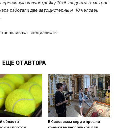
 деревянную хозпостройку 10х6 квадратных метров
ара работали две автоцистерны и 10 человек
..
устанавливают специалисты.
ЕЩЕ ОТ АВТОРА
ой области
В Сасовском округе прошли
рой и спортом
съемки видеороликов для