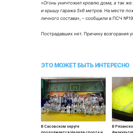
«
Огонь уничтожил кровлю дома, а так же
и крышу гаража 5х6 метров.
На
месте пож
личного состава
», – сообщили в ПСЧ №19
Пострадавших нет. Причину возгорания 
ЭТО МОЖЕТ БЫТЬ ИНТЕРЕСНО
В Сасовском округе
В Рязанск
продолжается Неделя спорта и
физкульту