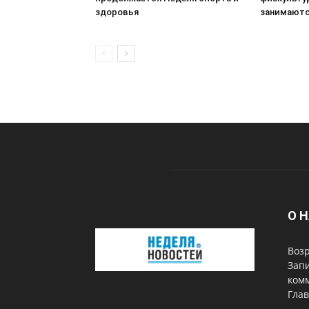
здоровья
занимаютс
О 
Возр
Запи
комм
Глав