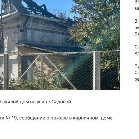
В
з
В
в
Р
С
А
Р
С
р
лся жилой дом на улице Садовой.
сти № 19, сообщение о пожаре в кирпичном доме