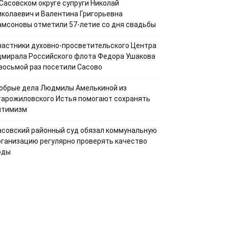
 Сасовском округе супруги Николай
иколаевич и Валентина Григорьевна
амсоновы отметили 57-летие со дня свадьбы
частники духовно-просветительского Центра
дмирала Российского флота Федора Ушакова
 восьмой раз посетили Сасово
обрые дела Людмилы Амелькиной из
тарожиловского Истья помогают сохранять
птимизм
асовский районный суд обязал коммунальную
рганизацию регулярно проверять качество
оды