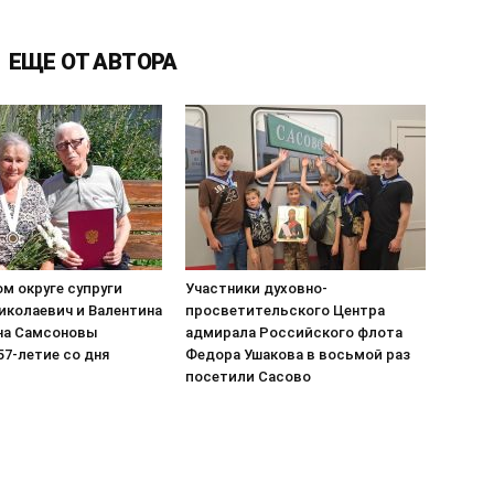
ЕЩЕ ОТ АВТОРА
м округе супруги
Участники духовно-
иколаевич и Валентина
просветительского Центра
на Самсоновы
адмирала Российского флота
7-летие со дня
Федора Ушакова в восьмой раз
посетили Сасово