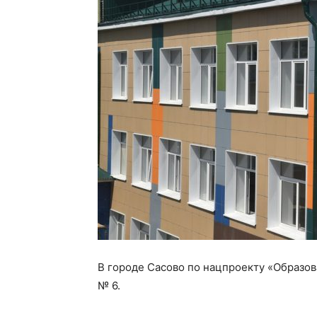
В городе Сасово по нацпроекту «Образо
№ 6.