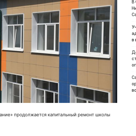
В
Н
С
У
а
в
Д
с
о
С
о
в
вание» продолжается капитальный ремонт школы