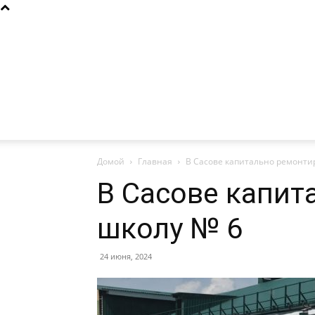
Домой
Главная
В Сасове капитально ремонти
В Сасове капит
школу № 6
24 июня, 2024