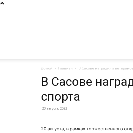
Домой
Главная
В Сасове наградили ветеранов
В Сасове награ
спорта
23 августа, 2022
20 августа, в рамках торжественного от