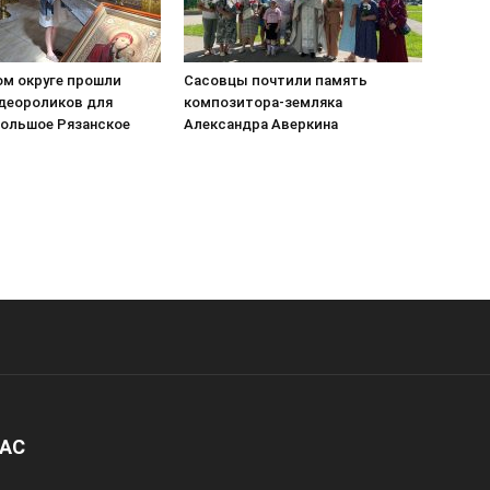
ом округе прошли
Сасовцы почтили память
деороликов для
композитора-земляка
Большое Рязанское
Александра Аверкина
НАС