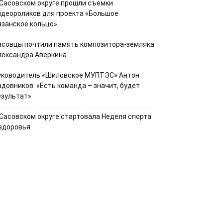
 Сасовском округе прошли съемки
идеороликов для проекта «Большое
язанское кольцо»
асовцы почтили память композитора-земляка
лександра Аверкина
уководитель «Шиловское МУПТЭС» Антон
адовников: «Есть команда – значит, будет
езультат»
 Сасовском округе стартовала Неделя спорта
 здоровья