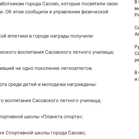
В
аботникам города Сасово, которые посвятили свою
в
. Об этом сообщили в управлении физической
Р
С
А
ой атлетики в городе награды получили:
Р
еского воспитания Сасовского летного училища;
С
р
вивший не одно поколение легкоатлетов.
В
и
орта среди детей и молодежи награждены:
о воспитания Сасовского летного училища;
портивной школы «Планета спорта»;
ике Спортивной школы города Сасово;