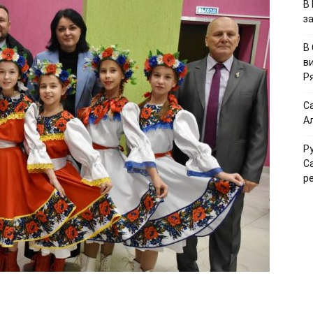
В
з
В
в
Р
С
А
Р
С
р