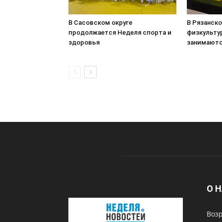
В Сасовском округе
В Рязанск
продолжается Неделя спорта и
физкульту
здоровья
занимаютс
О 
Возр