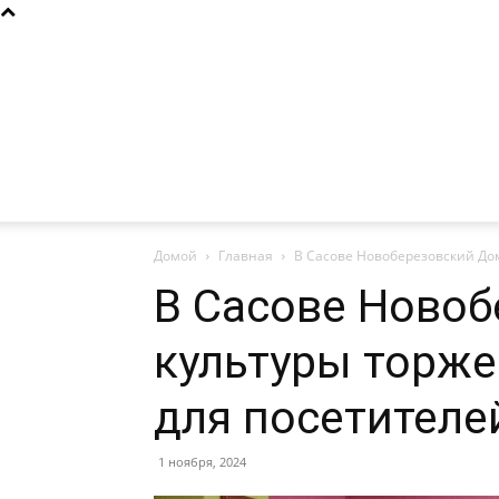
Домой
Главная
В Сасове Новоберезовский До
В Сасове Ново
культуры торж
для посетителе
1 ноября, 2024