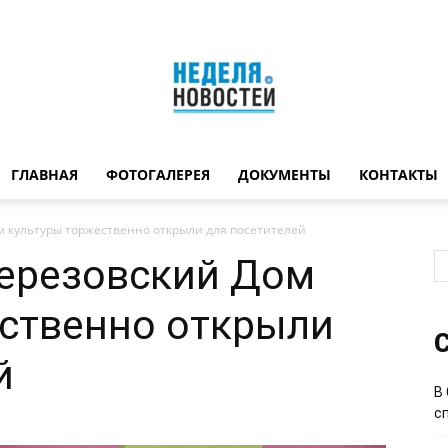
ГЛАВНАЯ
ФОТОГАЛЕРЕЯ
ДОКУМЕНТЫ
КОНТАКТЫ
Неделя
м культуры торжественно открыли для посетителей
березовский Дом
ественно открыли
новостей
С
й
В
с