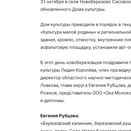
31 октября в селе Новоберезово Сасовск
обновленного Дома культуры.
Дом культуры приводили в порядок в те
«Культура малой родины» и регионально
здания, кровлю, отмостку, внутренние п
асфальтовую площадку, установили арт-о
В этот день новоберезовцев поздравили
культуры Лидия Королёва, член президи
директор областного научно-методическ
Ловкова, глава округа Евгения Рубцова,
Рожков, представитель ООО «Ока Молоко»
и дипломы.
Евгения Рубцова:
«
Березовский калинник, березовский ру
очень долго. Село Новое Березово имеет