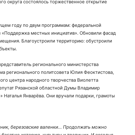
ого округа состоялось торжественное открытие
кущем году по двум программам: федеральной
й «Поддержка местных инициатив». Обновили фасад
омещения. Благоустроили территорию: обустроили
бъекты.
 представитель регионального министерства
ума регионального политсовета Юлия Феоктистова,
ого центра народного творчества Виолетта
 депутат Рязанской областной Думы Владимир
 Наталья Январёва. Они вручали подарки, грамоты
шник, березовские валенки… Продолжать можно
 богатую историю, культуру и традиции. И сегодня