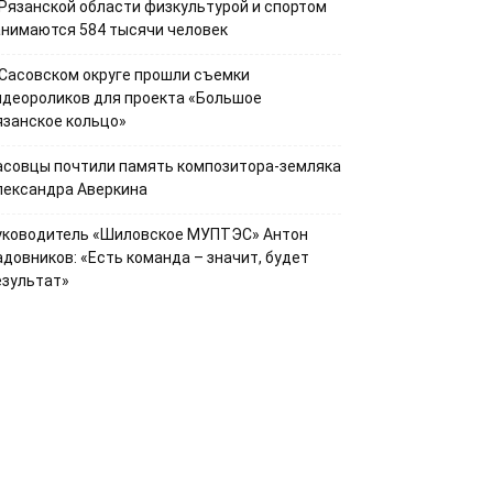
 Рязанской области физкультурой и спортом
анимаются 584 тысячи человек
 Сасовском округе прошли съемки
идеороликов для проекта «Большое
язанское кольцо»
асовцы почтили память композитора-земляка
лександра Аверкина
уководитель «Шиловское МУПТЭС» Антон
адовников: «Есть команда – значит, будет
езультат»