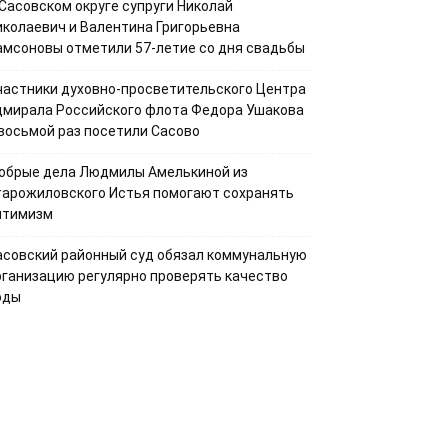
 Сасовском округе супруги Николай
иколаевич и Валентина Григорьевна
амсоновы отметили 57-летие со дня свадьбы
частники духовно-просветительского Центра
дмирала Российского флота Федора Ушакова
 восьмой раз посетили Сасово
обрые дела Людмилы Амелькиной из
тарожиловского Истья помогают сохранять
птимизм
асовский районный суд обязал коммунальную
рганизацию регулярно проверять качество
оды