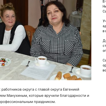
В
Н
С
У
а
в
Д
с
о
С
о
в
 работников округа с главой округа Евгенией
ем Манухиным, которые вручили благодарности и
 профессиональным праздником.