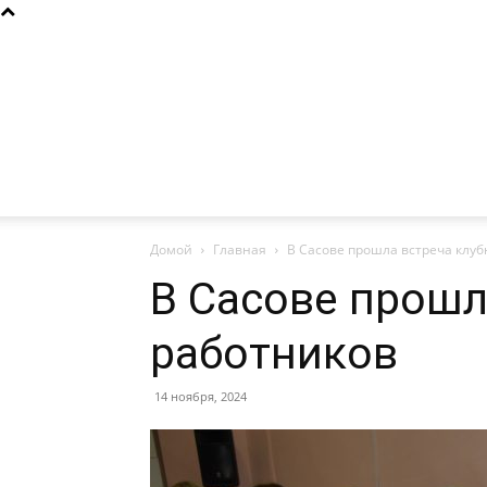
Домой
Главная
В Сасове прошла встреча клу
В Сасове прошл
работников
14 ноября, 2024