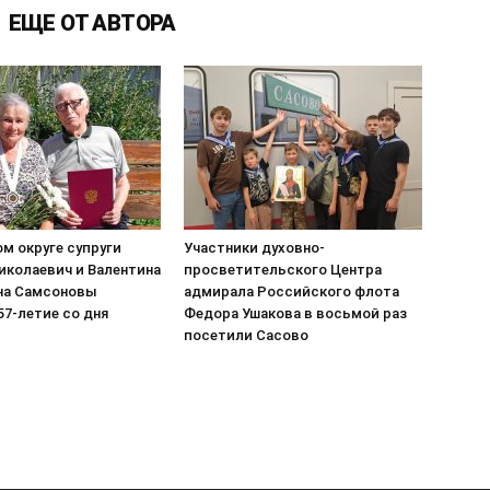
ЕЩЕ ОТ АВТОРА
м округе супруги
Участники духовно-
иколаевич и Валентина
просветительского Центра
на Самсоновы
адмирала Российского флота
7-летие со дня
Федора Ушакова в восьмой раз
посетили Сасово