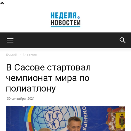
Неделя
Домой
Главная
В Сасове стартовал
новостей
чемпионат мира по
полиатлону
30 сентября, 2021