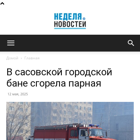
Неделя
Домой
Главная
В сасовской городской
новостей
бане сгорела парная
12 мая, 2025