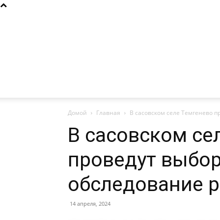
Домой
Главная
В сасовском селе Темгенево 
В сасовском се
проведут выбо
обследование 
14 апреля, 2024