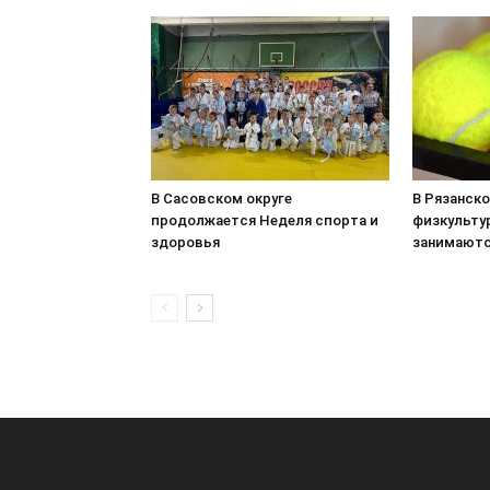
В Сасовском округе
В Рязанск
продолжается Неделя спорта и
физкульту
здоровья
занимаютс