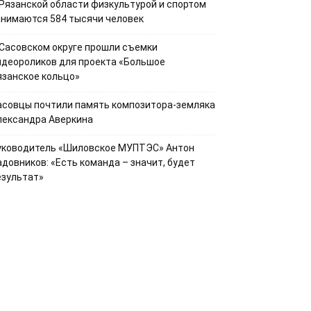
 Рязанской области физкультурой и спортом
анимаются 584 тысячи человек
 Сасовском округе прошли съемки
идеороликов для проекта «Большое
язанское кольцо»
асовцы почтили память композитора-земляка
лександра Аверкина
уководитель «Шиловское МУПТЭС» Антон
адовников: «Есть команда – значит, будет
езультат»