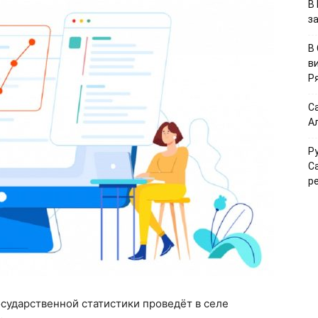
В
з
В
в
Р
С
А
Р
С
р
осударственной статистики проведёт в селе