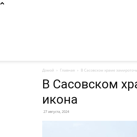
Домой
Главная
В Сасовском храме замироточ
В Сасовском хр
икона
27 августа, 2024