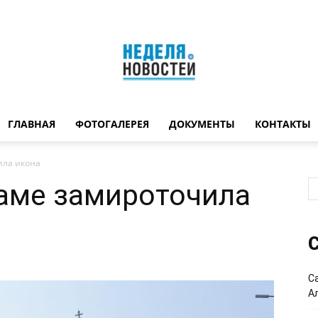
ГЛАВНАЯ
ФОТОГАЛЕРЕЯ
ДОКУМЕНТЫ
КОНТАКТЫ
Неделя
ила икона
аме замироточила
новостей
С
С
А