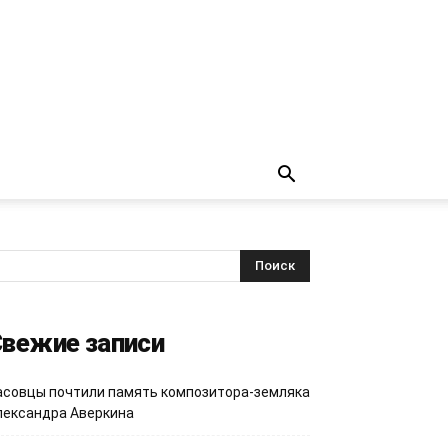
вежие записи
асовцы почтили память композитора-земляка
лександра Аверкина