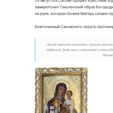
25 августа в Сасове прошел Крестный ход
замироточил Смоленский образ Богороди
на руке, которую Божия Матерь словно п
Благочинный Сасовского округа протоие
«Более трехсот прихожан прошли крестн
Небесной. Люди шли с молитвой о своих б
дарова