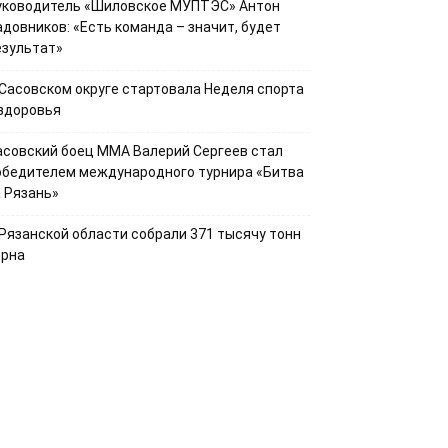
уководитель «Шиловское МУПТЭС» Антон
адовников: «Есть команда – значит, будет
езультат»
 Сасовском округе стартовала Неделя спорта
 здоровья
асовский боец ММА Валерий Сергеев стал
обедителем международного турнира «Битва
а Рязань»
 Рязанской области собрали 371 тысячу тонн
ерна