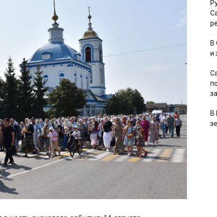
Р
С
р
В
и
С
п
з
В
з