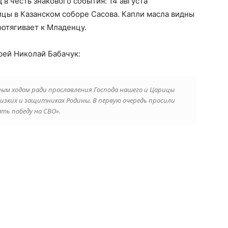
 в честь знакового события: 14 августа
цы в Казанском соборе Сасова. Капли масла видны
ротягивает к Младенцу.
рей Николай Бабачук:
ым ходом ради прославления Господа нашего и Царицы
лизких и защитниках Родины. В первую очередь просили
ть победу на СВО».