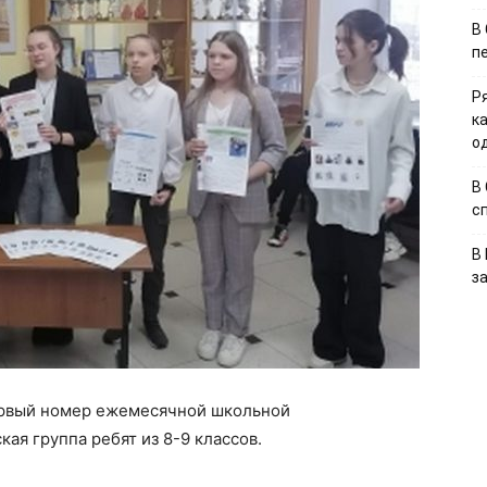
В
п
Р
к
о
В
с
В
з
ервый номер ежемесячной школьной
кая группа ребят из 8-9 классов.