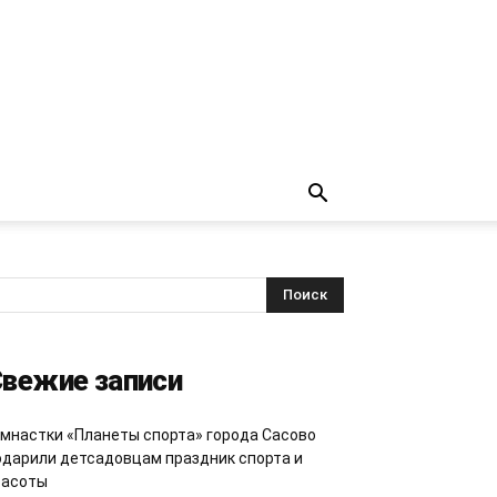
вежие записи
имнастки «Планеты спорта» города Сасово
одарили детсадовцам праздник спорта и
расоты