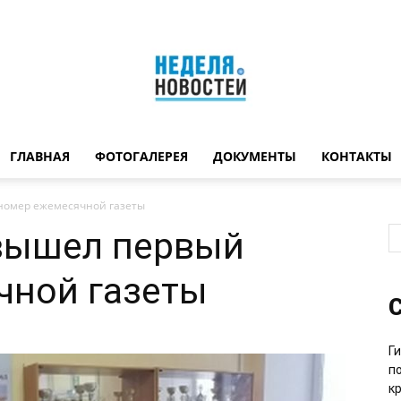
ГЛАВНАЯ
ФОТОГАЛЕРЕЯ
ДОКУМЕНТЫ
КОНТАКТЫ
Неделя
номер ежемесячной газеты
вышел первый
чной газеты
новостей
С
Г
п
к