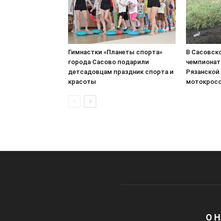
Гимнастки «Планеты спорта»
В Сасовск
города Сасово подарили
чемпионат
детсадовцам праздник спорта и
Рязанской
красоты
мотокрос
О 