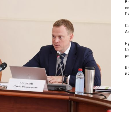
В
в
Р
С
А
Р
С
р
В
и