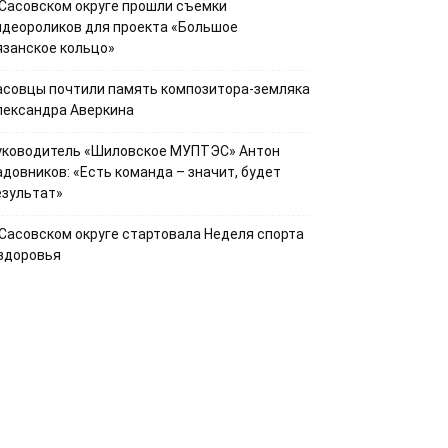
 Сасовском округе прошли съемки
идеороликов для проекта «Большое
язанское кольцо»
асовцы почтили память композитора-земляка
лександра Аверкина
уководитель «Шиловское МУПТЭС» Антон
адовников: «Есть команда – значит, будет
езультат»
 Сасовском округе стартовала Неделя спорта
 здоровья