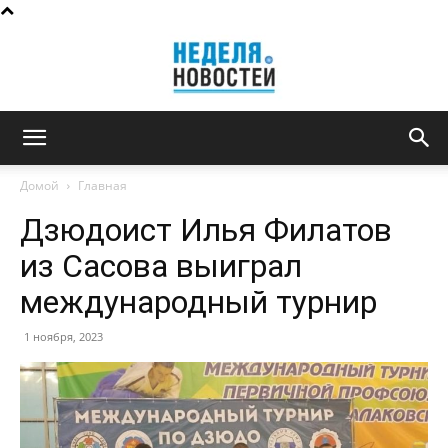
Неделя
Домой
Главная
Дзюдоист Илья Филатов
новостей
из Сасова выиграл
международный турнир
1 ноября, 2023