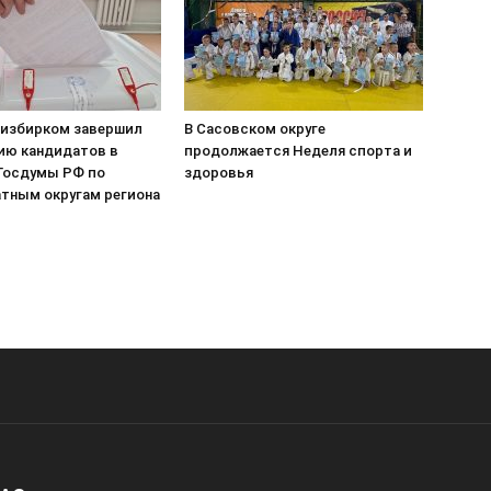
 избирком завершил
В Сасовском округе
ию кандидатов в
продолжается Неделя спорта и
Госдумы РФ по
здоровья
тным округам региона