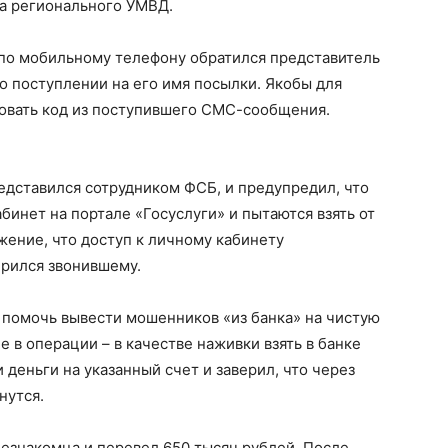
ба регионального УМВД.
 по мобильному телефону обратился представитель
 поступлении на его имя посылки. Якобы для
овать код из поступившего СМС-сообщения.
едставился сотрудником ФСБ, и предупредил, что
инет на портале «Госуслуги» и пытаются взять от
жение, что доступ к личному кабинету
ерился звонившему.
 помочь вывести мошенников «из банка» на чистую
е в операции – в качестве наживки взять в банке
 деньги на указанный счет и заверил, что через
нутся.
езнакомца и перевел 650 тысяч рублей. После