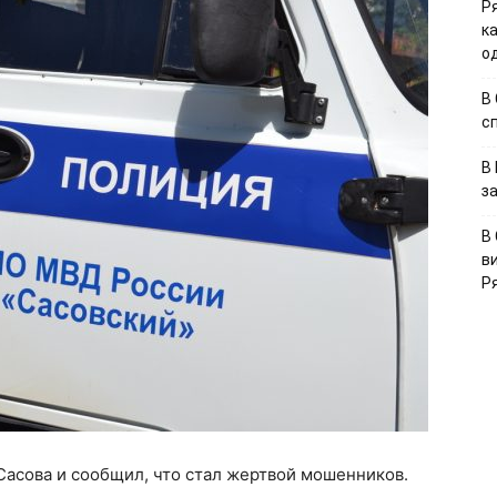
Р
к
о
В
с
В
з
В
в
Р
Сасова и сообщил, что стал жертвой мошенников.