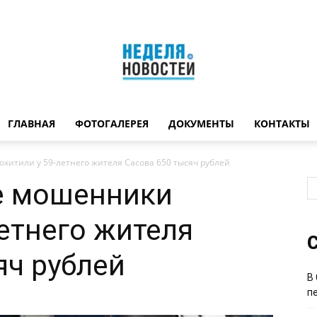
ГЛАВНАЯ
ФОТОГАЛЕРЕЯ
ДОКУМЕНТЫ
КОНТАКТЫ
Неделя
итили у 59-летнего жителя Сасова 650 тысяч рублей
е мошенники
летнего жителя
новостей
С
яч рублей
В
п