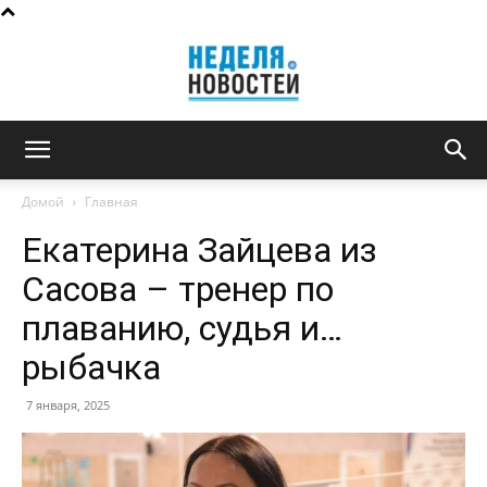
Неделя
Домой
Главная
Екатерина Зайцева из
новостей
Сасова – тренер по
плаванию, судья и…
рыбачка
7 января, 2025