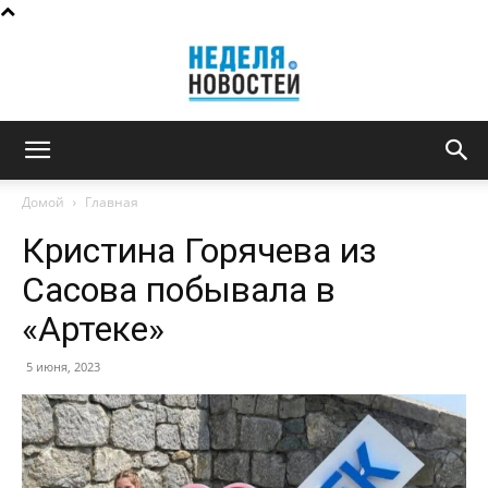
Неделя
Домой
Главная
Кристина Горячева из
новостей
Сасова побывала в
«Артеке»
5 июня, 2023