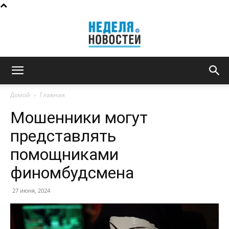
Неделя
Домой
Главная
Мошенники могут
новостей
представлять
помощниками
финомбудсмена
27 июня, 2024