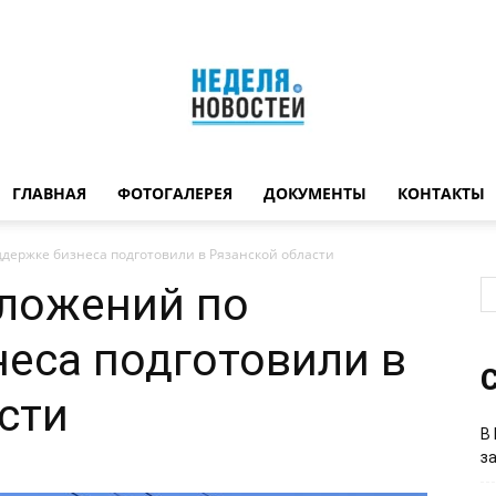
ГЛАВНАЯ
ФОТОГАЛЕРЕЯ
ДОКУМЕНТЫ
КОНТАКТЫ
Неделя
держке бизнеса подготовили в Рязанской области
дложений по
еса подготовили в
новостей
С
сти
В
з