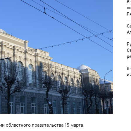
В
в
Р
С
А
Р
С
р
В
и
и областного правительства 15 марта