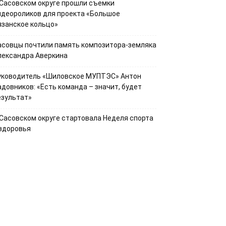
 Сасовском округе прошли съемки
идеороликов для проекта «Большое
язанское кольцо»
асовцы почтили память композитора-земляка
лександра Аверкина
уководитель «Шиловское МУПТЭС» Антон
адовников: «Есть команда – значит, будет
езультат»
 Сасовском округе стартовала Неделя спорта
 здоровья