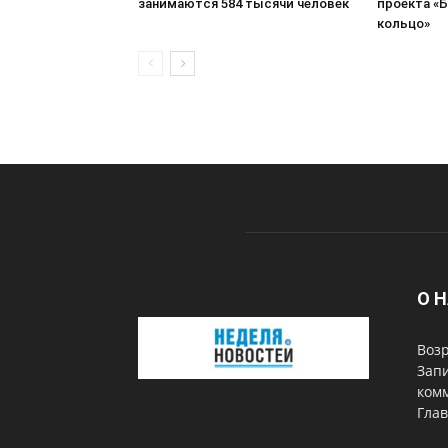
занимаются 584 тысячи человек
проекта «
кольцо»
О 
Возр
Запи
комм
Глав