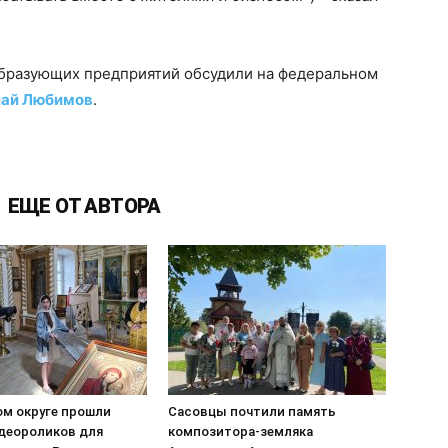
образующих предприятий обсудили на федеральном
лай Любимов
.
ЕЩЕ ОТ АВТОРА
ом округе прошли
Сасовцы почтили память
деороликов для
композитора-земляка