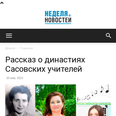
Неделя
Домой
Главная
Рассказ о династиях
новостей
Сасовских учителей
20 мая, 2023