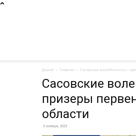
Домой
Главная
Сасовские волейболисты – пр
Сасовские вол
призеры первен
области
5 ноября, 2023