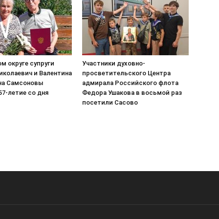
м округе супруги
Участники духовно-
иколаевич и Валентина
просветительского Центра
на Самсоновы
адмирала Российского флота
7-летие со дня
Федора Ушакова в восьмой раз
посетили Сасово