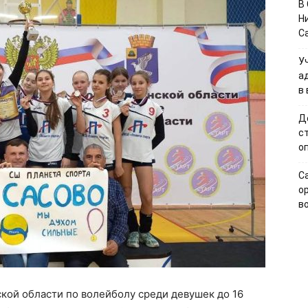
В
Н
С
У
а
в
Д
с
о
С
о
в
кой области по волейболу среди девушек до 16