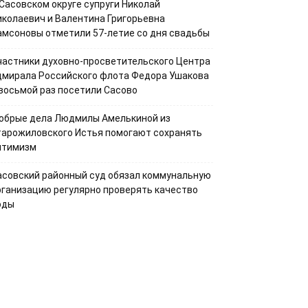
 Сасовском округе супруги Николай
иколаевич и Валентина Григорьевна
амсоновы отметили 57-летие со дня свадьбы
частники духовно-просветительского Центра
дмирала Российского флота Федора Ушакова
 восьмой раз посетили Сасово
обрые дела Людмилы Амелькиной из
тарожиловского Истья помогают сохранять
птимизм
асовский районный суд обязал коммунальную
рганизацию регулярно проверять качество
оды