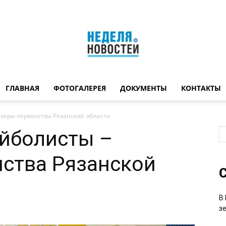
ГЛАВНАЯ
ФОТОГАЛЕРЕЯ
ДОКУМЕНТЫ
КОНТАКТЫ
Неделя
изеры первенства Рязанской области
ейболисты –
ства Рязанской
новостей
С
В
з