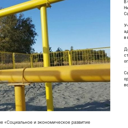
В
Н
С
У
а
в
Д
с
о
С
о
в
ме «Социальное и экономическое развитие