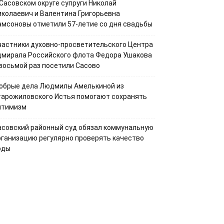
 Сасовском округе супруги Николай
иколаевич и Валентина Григорьевна
амсоновы отметили 57-летие со дня свадьбы
частники духовно-просветительского Центра
дмирала Российского флота Федора Ушакова
 восьмой раз посетили Сасово
обрые дела Людмилы Амелькиной из
тарожиловского Истья помогают сохранять
птимизм
асовский районный суд обязал коммунальную
рганизацию регулярно проверять качество
оды