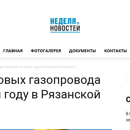
ГЛАВНАЯ
ФОТОГАЛЕРЕЯ
ДОКУМЕНТЫ
КОНТАКТЫ
Неделя
а построят в этом году в Рязанской области
овых газопровода
 году в Рязанской
новостей
С
В
з