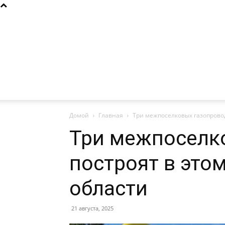
Домой
Главная
Три межпоселковых газопровод
Три межпоселк
построят в этом
области
21 августа, 2025