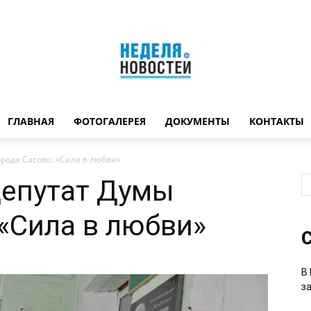
ГЛАВНАЯ
ФОТОГАЛЕРЕЯ
ДОКУМЕНТЫ
КОНТАКТЫ
Неделя
орода Сасово: «Сила в любви»
депутат Думы
 «Сила в любви»
новостей
С
В
з