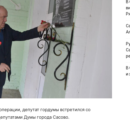
В
в
Р
С
А
Р
С
р
В
и
операции, депутат гордумы встретился со
депутатами Думы города Сасово.