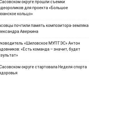
 Сасовском округе прошли съемки
идеороликов для проекта «Большое
язанское кольцо»
асовцы почтили память композитора-земляка
лександра Аверкина
уководитель «Шиловское МУПТЭС» Антон
адовников: «Есть команда – значит, будет
езультат»
 Сасовском округе стартовала Неделя спорта
 здоровья