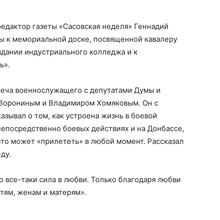
редактор газеты «Сасовская неделя» Геннадий
ы к мемориальной доске, посвященной кавалеру
здании индустриального колледжа и к
ь».
треча военнослужащего с депутатами Думы и
Ворониным и Владимиром Хомяковым. Он с
азывал о том, как устроена жизнь в боевой
 непосредственно боевых действиях и на Донбассе,
 что может «прилететь» в любой момент. Рассказал
ду.
что все-таки сила в любви. Только благодаря любви
етям, женам и матерям».