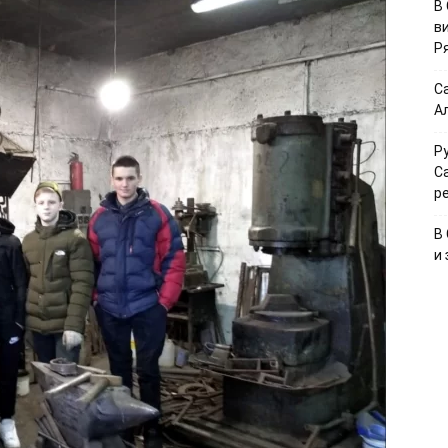
В
в
Р
С
А
Р
С
р
В
и