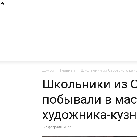
Домой
Главная
Школьники из Сасовского рай
Школьники из С
побывали в мас
художника-куз
27 февраля, 2022