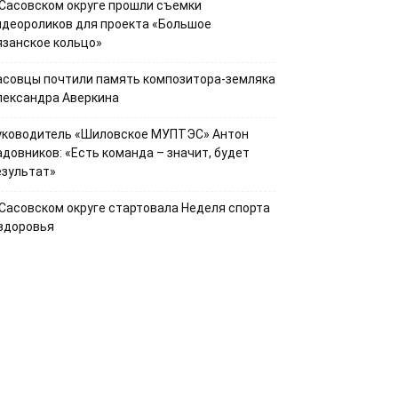
 Сасовском округе прошли съемки
идеороликов для проекта «Большое
язанское кольцо»
асовцы почтили память композитора-земляка
лександра Аверкина
уководитель «Шиловское МУПТЭС» Антон
адовников: «Есть команда – значит, будет
езультат»
 Сасовском округе стартовала Неделя спорта
 здоровья