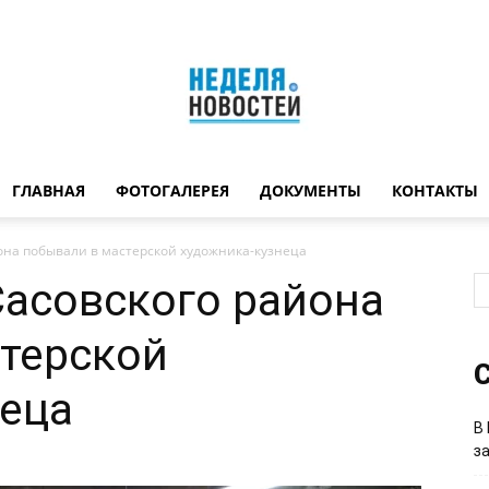
ГЛАВНАЯ
ФОТОГАЛЕРЕЯ
ДОКУМЕНТЫ
КОНТАКТЫ
Неделя
она побывали в мастерской художника-кузнеца
асовского района
терской
новостей
С
неца
В
з