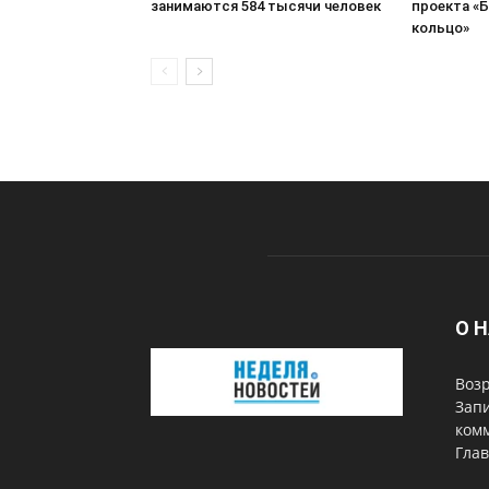
занимаются 584 тысячи человек
проекта «
кольцо»
О 
Возр
Запи
комм
Глав