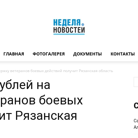
ГЛАВНАЯ
ФОТОГАЛЕРЕЯ
ДОКУМЕНТЫ
КОНТАКТЫ
Неделя
ржку ветеранов боевых действий получит Рязанская область
ублей на
еранов боевых
новостей
С
ит Рязанская
С
А