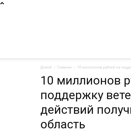
Домой
Главная
10 миллионов рублей на подде
10 миллионов р
поддержку вет
действий получ
область