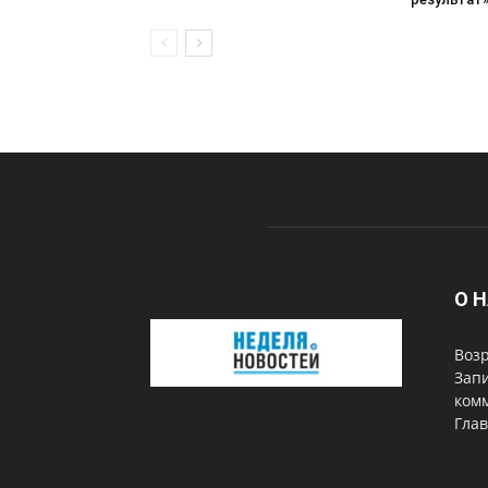
О 
Возр
Запи
комм
Глав