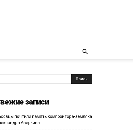
вежие записи
асовцы почтили память композитора-земляка
лександра Аверкина