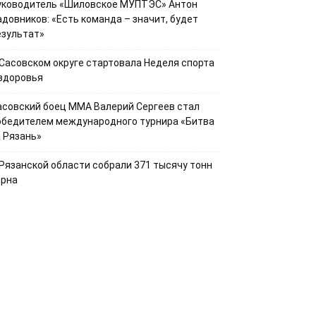
уководитель «Шиловское МУПТЭС» Антон
адовников: «Есть команда – значит, будет
езультат»
 Сасовском округе стартовала Неделя спорта
 здоровья
асовский боец ММА Валерий Сергеев стал
обедителем международного турнира «Битва
а Рязань»
 Рязанской области собрали 371 тысячу тонн
ерна