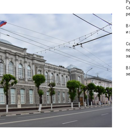
Р
С
р
В
и
С
п
з
В
з