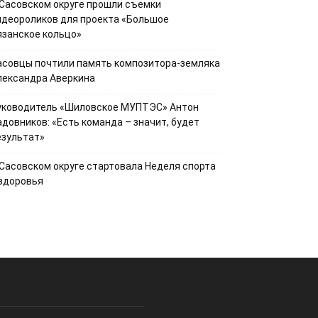
 Сасовском округе прошли съемки
идеороликов для проекта «Большое
язанское кольцо»
асовцы почтили память композитора-земляка
лександра Аверкина
уководитель «Шиловское МУПТЭС» Антон
адовников: «Есть команда – значит, будет
езультат»
 Сасовском округе стартовала Неделя спорта
 здоровья