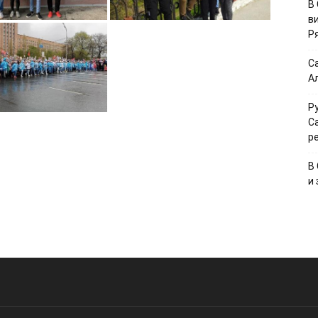
В
в
Р
С
А
Р
С
р
В
и