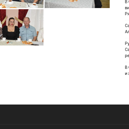
В
в
Р
С
А
Р
С
р
В
и