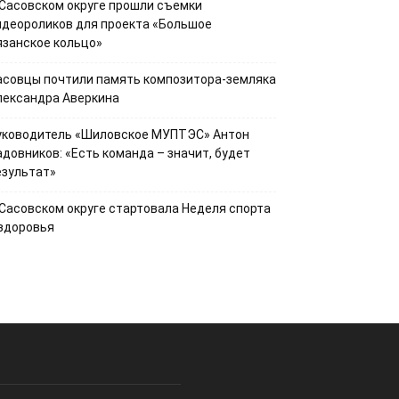
 Сасовском округе прошли съемки
идеороликов для проекта «Большое
язанское кольцо»
асовцы почтили память композитора-земляка
лександра Аверкина
уководитель «Шиловское МУПТЭС» Антон
адовников: «Есть команда – значит, будет
езультат»
 Сасовском округе стартовала Неделя спорта
 здоровья